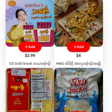
Add
Add
Price
Price
$3.99
$4
GS Gold Snack ဘယာကြော်
HMG ထိမိဂွိ အာလူးကြော်အချို