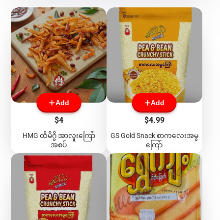
Add
Add
Price
Price
$4
$4.99
HMG ထိမိဂွိ အာလူးကြော်
GS Gold Snack စာကလေးအမွ
အစပ်
ကြော်