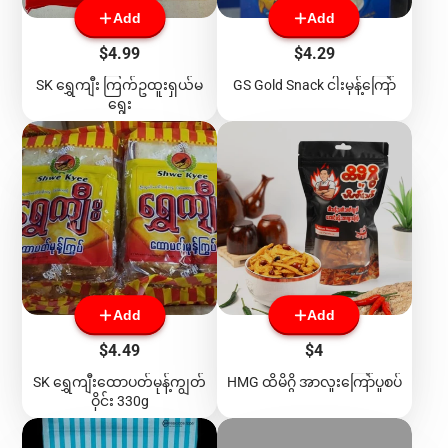
Add
Add
Price
Price
$4.99
$4.29
SK ရွှေကျီး ကြက်ဥထူးရှယ်မ
GS Gold Snack ငါးမုန့်ကြော်
ရွေး
Add
Add
Price
Price
$4.49
$4
SK ရွှေကျီးထောပတ်မုန့်ကျွတ်
HMG ထိမိဂွိ အာလူးကြော်ပူစပ်
ဝိုင်း 330g